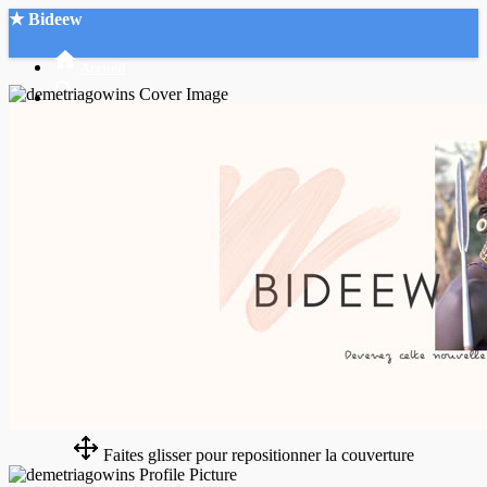
★ Bideew
Accueil
Recherche Avancée
Mon compte
Connexion
Créer un compte
Mode nuit
Faites glisser pour repositionner la couverture