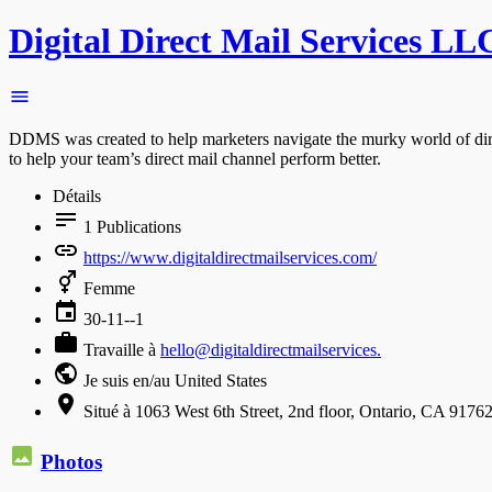
Digital Direct Mail Services LL
DDMS was created to help marketers navigate the murky world of direc
to help your team’s direct mail channel perform better.
Détails
1
Publications
https://www.digitaldirectmailservices.com/
Femme
30-11--1
Travaille à
hello@digitaldirectmailservices.
Je suis en/au United States
Situé à 1063 West 6th Street, 2nd floor, Ontario, CA 9176
Photos