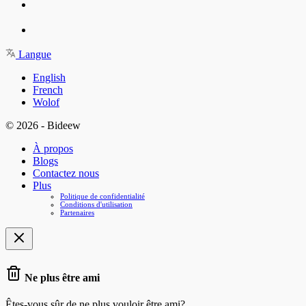
Langue
English
French
Wolof
© 2026 - Bideew
À propos
Blogs
Contactez nous
Plus
Politique de confidentialité
Conditions d'utilisation
Partenaires
Ne plus être ami
Êtes-vous sûr de ne plus vouloir être ami?