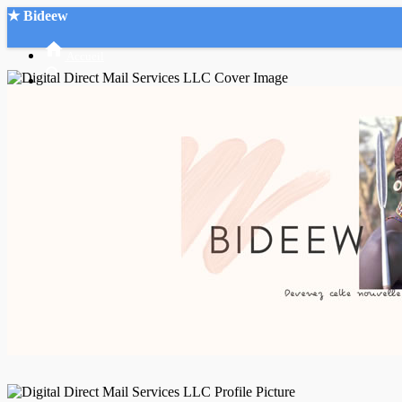
★ Bideew
Accueil
Recherche Avancée
Mon compte
Connexion
Créer un compte
Mode nuit