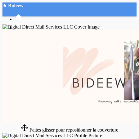
★ Bideew
Accueil
Recherche Avancée
Mon compte
Connexion
Créer un compte
Mode nuit
Faites glisser pour repositionner la couverture