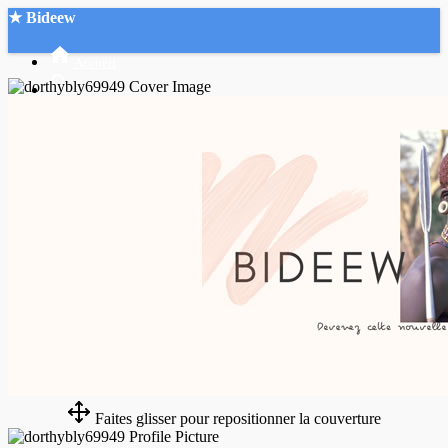
★ Bideew
Accueil
Recherche Avancée
Mon compte
Connexion
Créer un compte
Mode nuit
Faites glisser pour repositionner la couverture