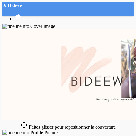
★ Bideew
Accueil
Recherche Avancée
Mon compte
Connexion
Créer un compte
Mode nuit
Faites glisser pour repositionner la couverture