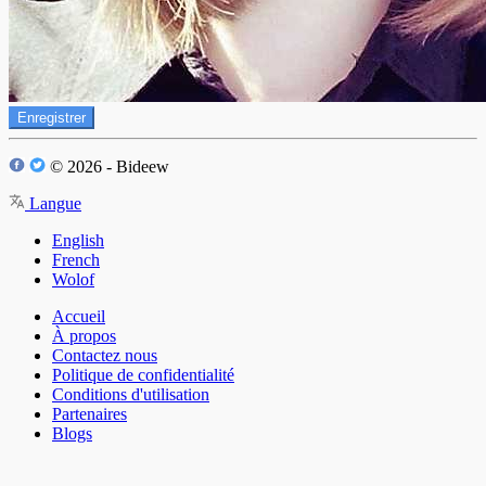
Enregistrer
© 2026 - Bideew
Langue
English
French
Wolof
Accueil
À propos
Contactez nous
Politique de confidentialité
Conditions d'utilisation
Partenaires
Blogs