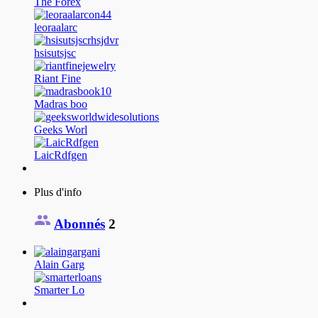
The Forex
leoraalarc
hsisutsjsc
Riant Fine
Madras boo
Geeks Worl
LaicRdfgen
Plus d'info
Abonnés
2
Alain Garg
Smarter Lo