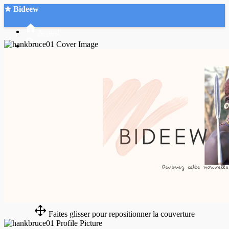
★ Bideew
Accueil
Recherche Avancée
Mon compte
Connexion
Créer un compte
Mode nuit
Faites glisser pour repositionner la couverture