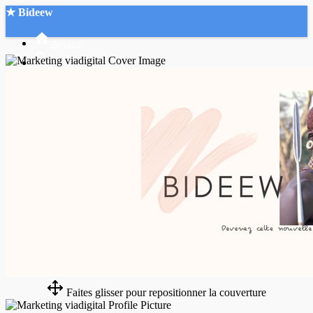
★ Bideew
Accueil
Recherche Avancée
Mon compte
Connexion
Créer un compte
Mode nuit
Faites glisser pour repositionner la couverture