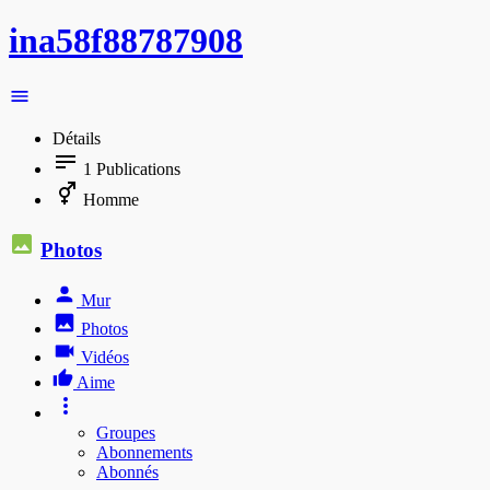
ina58f88787908
Détails
1
Publications
Homme
Photos
Mur
Photos
Vidéos
Aime
Groupes
Abonnements
Abonnés