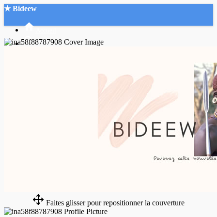
★ Bideew
Accueil
Recherche Avancée
Mon compte
Connexion
Créer un compte
Mode nuit
Faites glisser pour repositionner la couverture