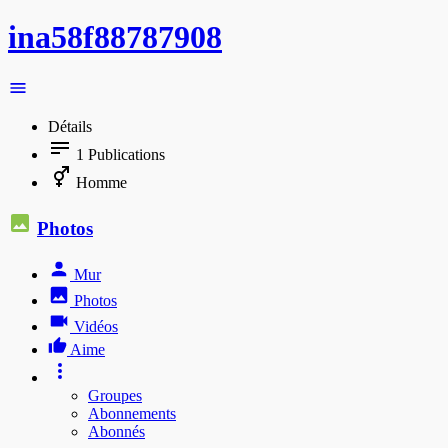
ina58f88787908
Détails
1
Publications
Homme
Photos
Mur
Photos
Vidéos
Aime
Groupes
Abonnements
Abonnés