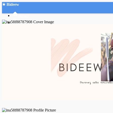
★ Bideew
Accueil
Recherche Avancée
Mon compte
Connexion
Créer un compte
Mode nuit