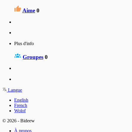
Aime
0
Plus d'info
Groupes
0
Langue
English
French
Wolof
© 2026 - Bideew
À propos