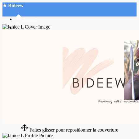
★ Bideew
Accueil
Recherche Avancée
Mon compte
Connexion
Créer un compte
Mode nuit
Faites glisser pour repositionner la couverture