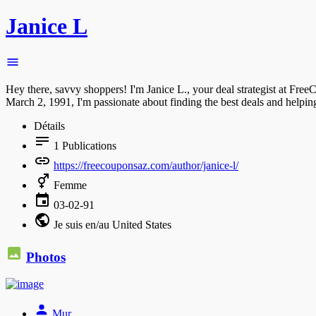
Janice L
Hey there, savvy shoppers! I'm Janice L., your deal strategist at Fre
March 2, 1991, I'm passionate about finding the best deals and helpi
Détails
1
Publications
https://freecouponsaz.com/author/janice-l/
Femme
03-02-91
Je suis en/au United States
Photos
Mur