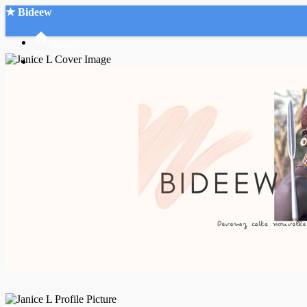
★ Bideew
Accueil
Recherche Avancée
Mon compte
Connexion
Créer un compte
Mode nuit