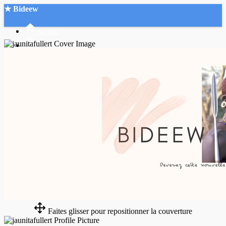
★ Bideew
Accueil
Recherche Avancée
Mon compte
Connexion
Créer un compte
Mode nuit
Faites glisser pour repositionner la couverture