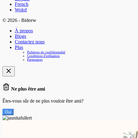
French
Wolof
© 2026 - Bideew
À propos
Blogs
Contactez nous
Plus
Politique de confidentialité
Conditions d'utilisation
Partenaires
Ne plus être ami
Êtes-vous sûr de ne plus vouloir être ami?
Oui