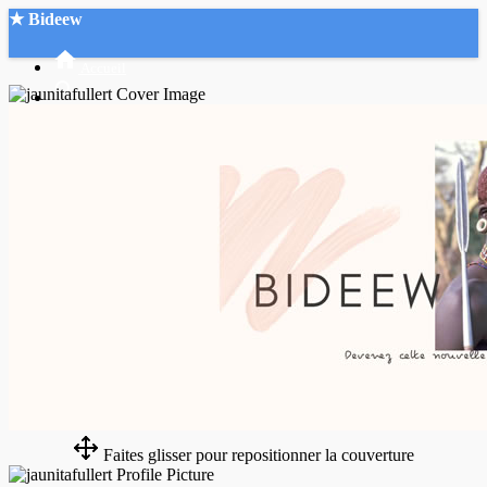
★ Bideew
Accueil
Recherche Avancée
Mon compte
Connexion
Créer un compte
Mode nuit
Faites glisser pour repositionner la couverture