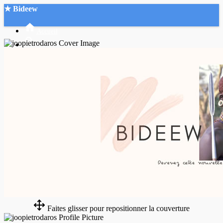
★ Bideew
Accueil
Recherche Avancée
Mon compte
Connexion
Créer un compte
Mode nuit
Faites glisser pour repositionner la couverture