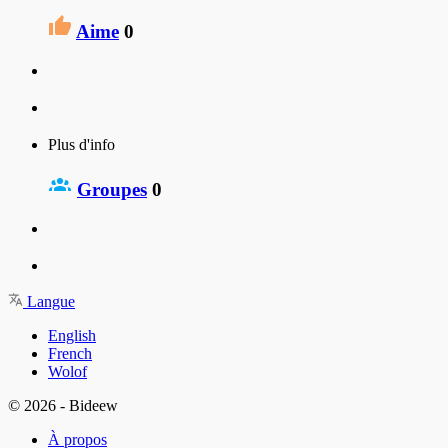
Aime
0
Plus d'info
Groupes
0
Langue
English
French
Wolof
© 2026 - Bideew
À propos