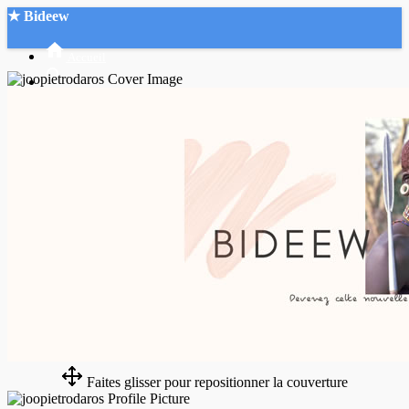
★ Bideew
Accueil
Recherche Avancée
Mon compte
Connexion
Créer un compte
Mode nuit
Faites glisser pour repositionner la couverture