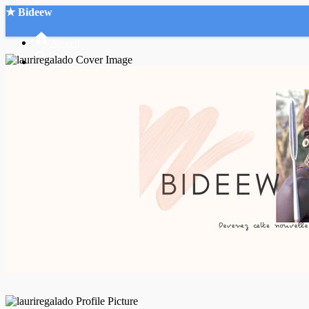
★ Bideew
Accueil
Recherche Avancée
Mon compte
Connexion
Créer un compte
Mode nuit