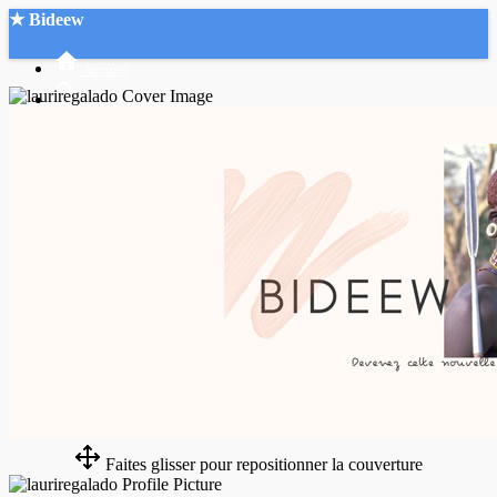
★ Bideew
Accueil
Recherche Avancée
Mon compte
Connexion
Créer un compte
Mode nuit
Faites glisser pour repositionner la couverture