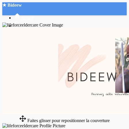
★ Bideew
Accueil
Recherche Avancée
Mon compte
Connexion
Créer un compte
Mode nuit
Faites glisser pour repositionner la couverture