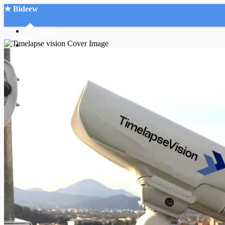
★ Bideew
Accueil
Recherche Avancée
Mon compte
Connexion
Créer un compte
Mode nuit