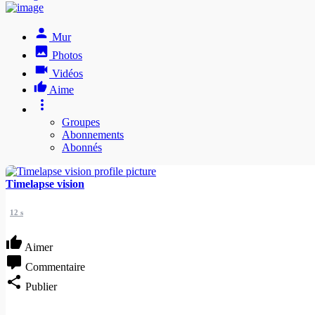
Mur
Photos
Vidéos
Aime
Groupes
Abonnements
Abonnés
Timelapse vision
12 s
Aimer
Commentaire
Publier