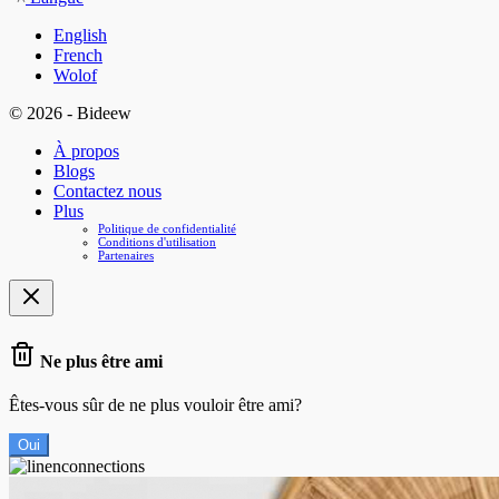
English
French
Wolof
© 2026 - Bideew
À propos
Blogs
Contactez nous
Plus
Politique de confidentialité
Conditions d'utilisation
Partenaires
Ne plus être ami
Êtes-vous sûr de ne plus vouloir être ami?
Oui