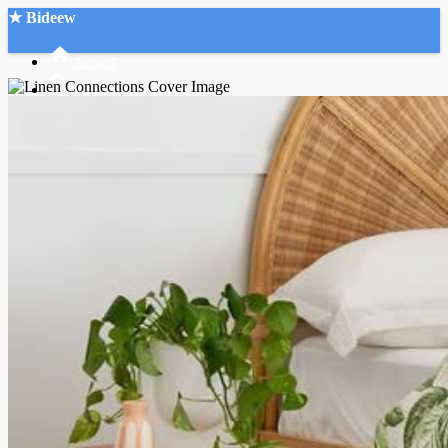
★ Bideew
Accueil
Recherche Avancée
Mon compte
Connexion
Créer un compte
Mode nuit