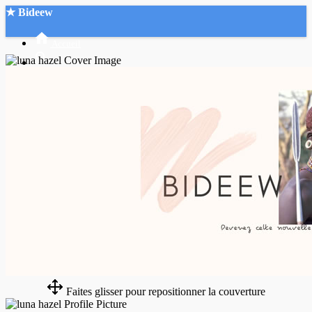
★ Bideew
Accueil
Recherche Avancée
Mon compte
Connexion
Créer un compte
Mode nuit
Faites glisser pour repositionner la couverture