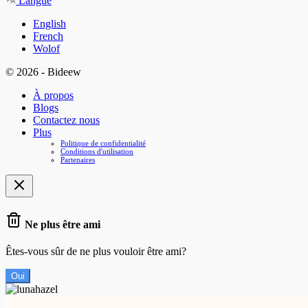
Langue
English
French
Wolof
© 2026 - Bideew
À propos
Blogs
Contactez nous
Plus
Politique de confidentialité
Conditions d'utilisation
Partenaires
Ne plus être ami
Êtes-vous sûr de ne plus vouloir être ami?
Oui