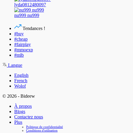
lyda0812480097
nu999 nu999
Tendances !
#buy
#cheap
#fairplay
#mmoexp
#mlb
Langue
English
French
Wolof
© 2026 - Bideew
À propos
Blogs
Contactez nous
Plus
Politique de confidentialité
Conditions d'utilisation