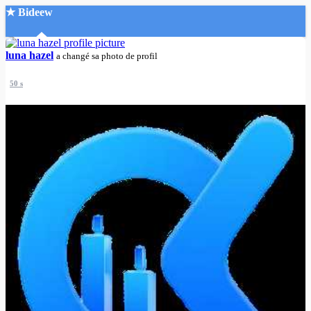
★ Bideew
Accueil
luna hazel
a changé sa photo de profil
50 s
Recherche Avancée
Mon compte
Connexion
Créer un compte
Mode nuit