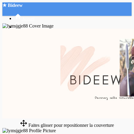
★ Bideew
Accueil
Recherche Avancée
Mon compte
Connexion
Créer un compte
Mode nuit
Faites glisser pour repositionner la couverture