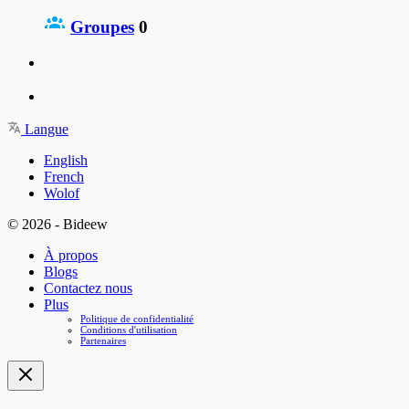
Groupes
0
Langue
English
French
Wolof
© 2026 - Bideew
À propos
Blogs
Contactez nous
Plus
Politique de confidentialité
Conditions d'utilisation
Partenaires