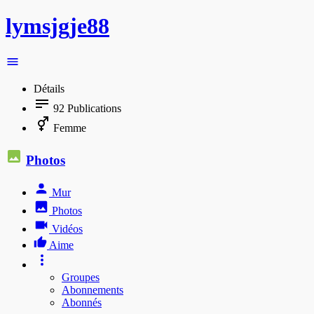
lymsjgje88
Détails
92
Publications
Femme
Photos
Mur
Photos
Vidéos
Aime
Groupes
Abonnements
Abonnés