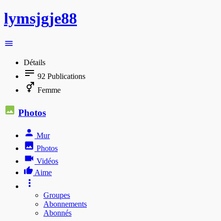
lymsjgje88
Détails
92
Publications
Femme
Photos
Mur
Photos
Vidéos
Aime
Groupes
Abonnements
Abonnés