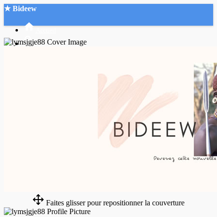
★ Bideew
Accueil
Recherche Avancée
Mon compte
Connexion
Créer un compte
Mode nuit
Faites glisser pour repositionner la couverture