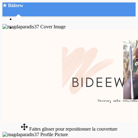
★ Bideew
Accueil
Recherche Avancée
Mon compte
Connexion
Créer un compte
Mode nuit
Faites glisser pour repositionner la couverture