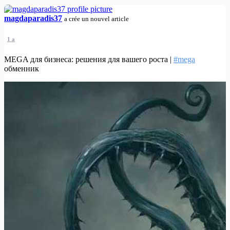
magdaparadis37
a crée un nouvel article
1 a
MEGA для бизнеса: решения для вашего роста |
#mega
обменник