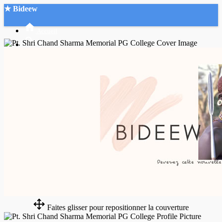
★ Bideew
Accueil
Recherche Avancée
Mon compte
Connexion
Créer un compte
Mode nuit
Faites glisser pour repositionner la couverture