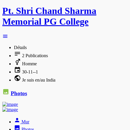
Pt. Shri Chand Sharma
Memorial PG College
Détails
2
Publications
Homme
30-11--1
Je suis en/au India
Photos
Mur
Photos