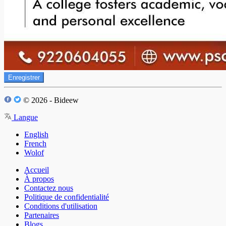
Enregistrer
© 2026 - Bideew
Langue
English
French
Wolof
Accueil
À propos
Contactez nous
Politique de confidentialité
Conditions d'utilisation
Partenaires
Blogs