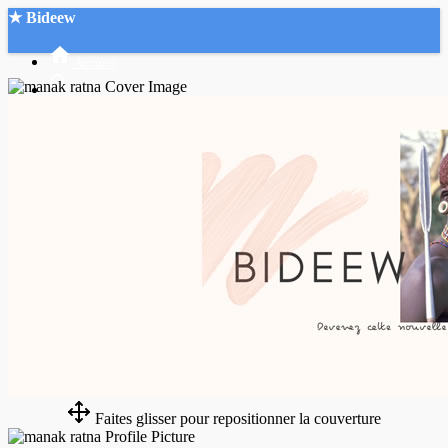
★ Bideew
Accueil
Recherche Avancée
Mon compte
Connexion
Créer un compte
Mode nuit
Faites glisser pour repositionner la couverture