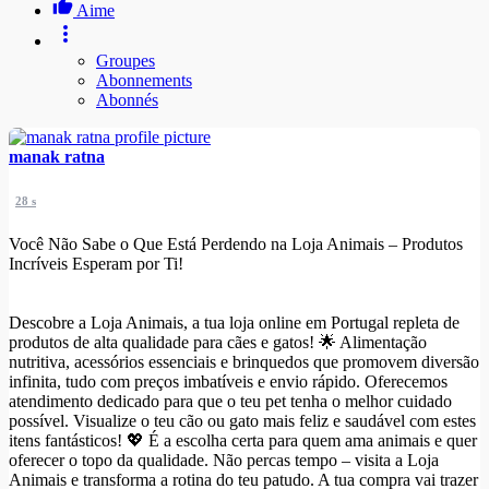
Aime
Groupes
Abonnements
Abonnés
manak ratna
28 s
Você Não Sabe o Que Está Perdendo na Loja Animais – Produtos
Incríveis Esperam por Ti!
Descobre a Loja Animais, a tua loja online em Portugal repleta de
produtos de alta qualidade para cães e gatos! 🌟 Alimentação
nutritiva, acessórios essenciais e brinquedos que promovem diversão
infinita, tudo com preços imbatíveis e envio rápido. Oferecemos
atendimento dedicado para que o teu pet tenha o melhor cuidado
possível. Visualize o teu cão ou gato mais feliz e saudável com estes
itens fantásticos! 💖 É a escolha certa para quem ama animais e quer
oferecer o topo da qualidade. Não percas tempo – visita a Loja
Animais e transforma a rotina do teu patudo. A tua compra vai trazer