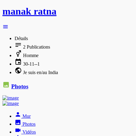
manak ratna
Détails
2
Publications
Homme
30-11--1
Je suis en/au India
Photos
Mur
Photos
Vidéos