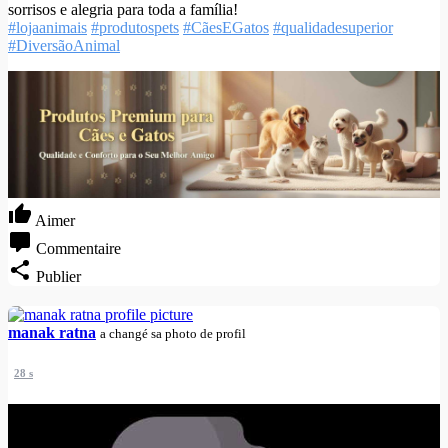
sorrisos e alegria para toda a família!
#lojaanimais
#produtospets
#CãesEGatos
#qualidadesuperior
#DiversãoAnimal
Aimer
Commentaire
Publier
manak ratna
a changé sa photo de profil
28 s