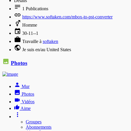
Détails
1
Publications
https://www.softaken.com/mbox-to-pst-converter
Homme
30-11--1
Travaille à
softaken
Je suis en/au United States
Photos
Mur
Photos
Vidéos
Aime
Groupes
Abonnements