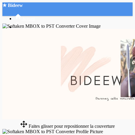
★ Bideew
Accueil
Recherche Avancée
Mon compte
Connexion
Créer un compte
Mode nuit
Faites glisser pour repositionner la couverture