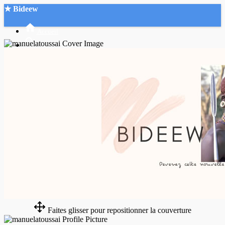
★ Bideew
Accueil
Recherche Avancée
Mon compte
Connexion
Créer un compte
Mode nuit
Faites glisser pour repositionner la couverture