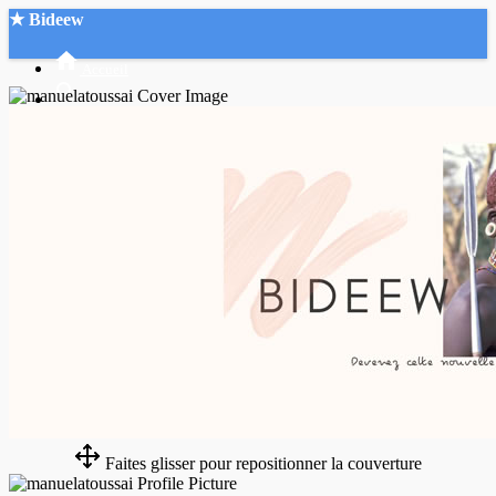
★ Bideew
Accueil
Recherche Avancée
Mon compte
Connexion
Créer un compte
Mode nuit
Faites glisser pour repositionner la couverture