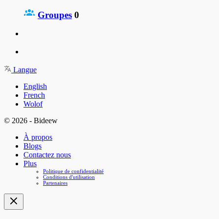
Groupes
0
Langue
English
French
Wolof
© 2026 - Bideew
À propos
Blogs
Contactez nous
Plus
Politique de confidentialité
Conditions d'utilisation
Partenaires