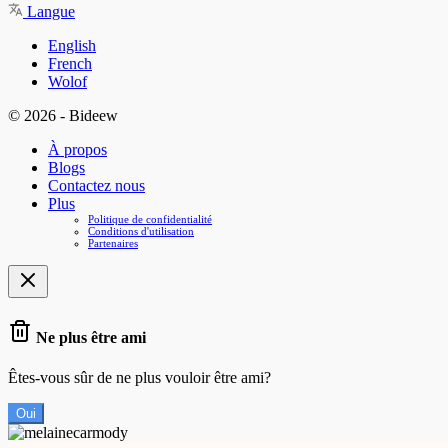
Langue
English
French
Wolof
© 2026 - Bideew
À propos
Blogs
Contactez nous
Plus
Politique de confidentialité
Conditions d'utilisation
Partenaires
Ne plus être ami
Êtes-vous sûr de ne plus vouloir être ami?
Oui