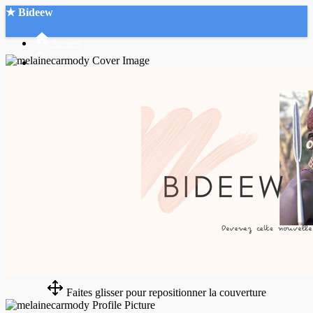
★ Bideew
Accueil
Recherche Avancée
Mon compte
Connexion
Créer un compte
Mode nuit
Faites glisser pour repositionner la couverture