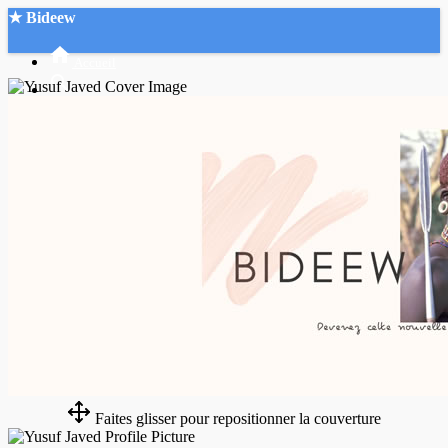
★ Bideew
Accueil
Recherche Avancée
Mon compte
Connexion
Créer un compte
Mode nuit
Faites glisser pour repositionner la couverture