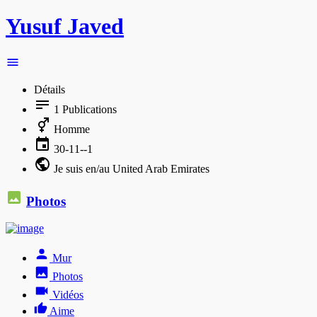
Yusuf Javed
Détails
1
Publications
Homme
30-11--1
Je suis en/au United Arab Emirates
Photos
Mur
Photos
Vidéos
Aime