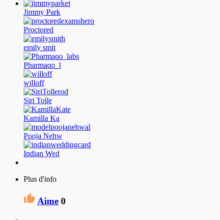
Jimmy Park
Proctored
emily smit
Pharmaqo_l
willoff
Siri Tolle
Kamilla Ka
Pooja Nehw
Indian Wed
Plus d'info
Aime
0