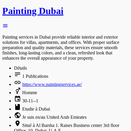
Painting Dubai
Painting services in Dubai provide reliable interior and exterior
solutions for villas, apartments, and offices. With proper surface
preparation and quality materials, these services ensure smooth
finishes, long-lasting colors, and a clean, refreshed look that
enhances the overall appearance of your property.
Détails
1
Publications
https://www.paintingservices.ae/
Homme
30-11--1
Etudie à Dubai
Je suis en/au United Arab Emirates
Situé à Al Barsha 1. Raises Business center 3rd floor
Office. 10. Dubai, U.A.E.