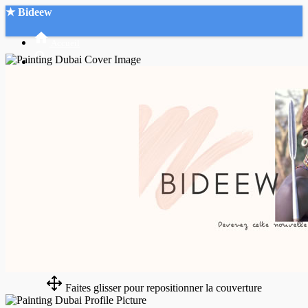
★ Bideew
Accueil
Recherche Avancée
Mon compte
Connexion
Créer un compte
Mode nuit
Faites glisser pour repositionner la couverture