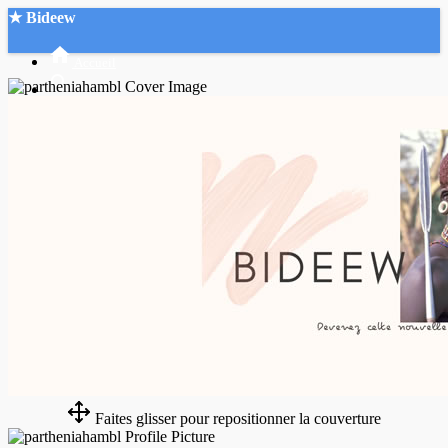
★ Bideew
Accueil
Recherche Avancée
Mon compte
Connexion
Créer un compte
Mode nuit
Faites glisser pour repositionner la couverture