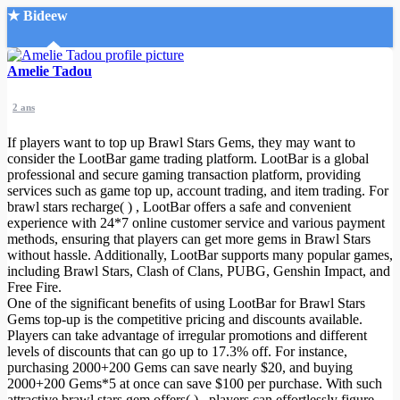
★ Bideew
Accueil
Amelie Tadou
2 ans
If players want to top up Brawl Stars Gems, they may want to
consider the LootBar game trading platform. LootBar is a global
professional and secure gaming transaction platform, providing
services such as game top up, account trading, and item trading. For
Recherche Avancée
brawl stars recharge( ) , LootBar offers a safe and convenient
experience with 24*7 online customer service and various payment
Mon compte
methods, ensuring that players can get more gems in Brawl Stars
Connexion
without hassle. Additionally, LootBar supports many popular games,
Créer un compte
including Brawl Stars, Clash of Clans, PUBG, Genshin Impact, and
Mode nuit
Free Fire.
One of the significant benefits of using LootBar for Brawl Stars
Gems top-up is the competitive pricing and discounts available.
Players can take advantage of irregular promotions and different
levels of discounts that can go up to 17.3% off. For instance,
purchasing 2000+200 Gems can save nearly $20, and buying
2000+200 Gems*5 at once can save $100 per purchase. With such
attractive brawl stars gem offers( ) , players can effortlessly figure