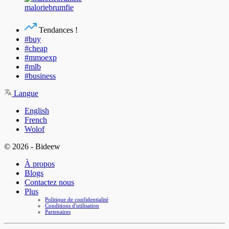
maloriebrumfie
Tendances !
#buy
#cheap
#mmoexp
#mlb
#business
Langue
English
French
Wolof
© 2026 - Bideew
À propos
Blogs
Contactez nous
Plus
Politique de confidentialité
Conditions d'utilisation
Partenaires