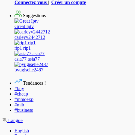
Connectez-vous
|
Créer un compte
Suggestions
Great Iptv
carleyv2442712
rip1 rip1
asia77 asia77
byugiselle2487
Tendances !
#buy
#cheap
#mmoexp
#mlb
#business
Langue
English