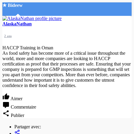
★ Bideew
Accueil
AlaskaNathan
2 ans
HACCP Training in Oman
As food safety has become more of a critical issue throughout the
world, more and more companies are looking to HACCP
certification as proof that their processes are safe. Ensuring that your
Recherche Avancée
company is prepared for GMP inspections is something that will set
you apart from your competitors. More than ever before, companies
Mon compte
understand how important it is to give customers the utmost
Connexion
confidence in their food safety abilities.
Créer un compte
Mode nuit
Aimer
Commentaire
Publier
Partager avec: