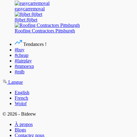
easycarremoval
8jjbet 8jjbet
Roofing Contractors Pittsburgh
Tendances !
#buy
#cheap
#fairplay
#mmoexp
#mlb
Langue
English
French
Wolof
© 2026 - Bideew
À propos
Blogs
Contactez nous