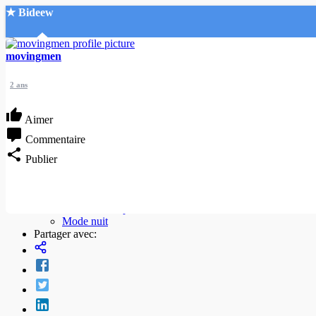
★ Bideew
Accueil
movingmen
2 ans
Aimer
Commentaire
Recherche Avancée
Publier
Mon compte
Connexion
Créer un compte
Mode nuit
Partager avec: