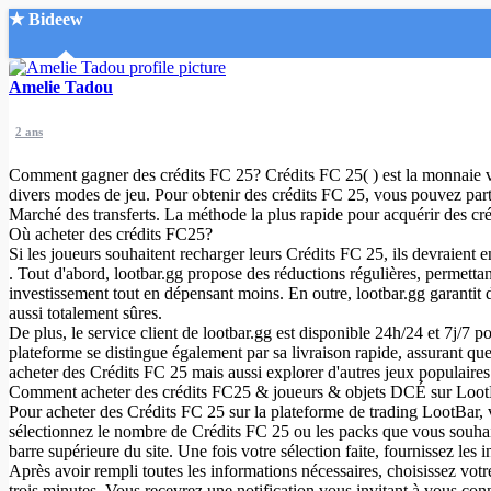
★ Bideew
Accueil
Amelie Tadou
2 ans
Comment gagner des crédits FC 25? Crédits FC 25( ) est la monnaie virt
divers modes de jeu. Pour obtenir des crédits FC 25, vous pouvez part
Marché des transferts. La méthode la plus rapide pour acquérir des cr
Où acheter des crédits FC25?
Recherche Avancée
Si les joueurs souhaitent recharger leurs Crédits FC 25, ils devraient 
. Tout d'abord, lootbar.gg propose des réductions régulières, permetta
Mon compte
investissement tout en dépensant moins. En outre, lootbar.gg garantit
Connexion
aussi totalement sûres.
Créer un compte
De plus, le service client de lootbar.gg est disponible 24h/24 et 7j/7 p
Mode nuit
plateforme se distingue également par sa livraison rapide, assurant qu
acheter des Crédits FC 25 mais aussi explorer d'autres jeux populair
Comment acheter des crédits FC25 & joueurs & objets DCÉ sur Loo
Pour acheter des Crédits FC 25 sur la plateforme de trading LootBar, 
sélectionnez le nombre de Crédits FC 25 ou les packs que vous souhai
barre supérieure du site. Une fois votre sélection faite, fournissez les
Après avoir rempli toutes les informations nécessaires, choisissez vo
trois minutes. Vous recevrez une notification vous invitant à vous con