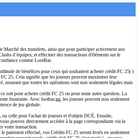
e Marché des transferts, ainsi que pour participer activement aux
ashs d’équipes, et effectuer des transactions d'éléments sur le
de confiance comme LootBar.
multitude de bénéfices pour ceux qui souhaitent acheter crédit FC 25( )
ur FC 25. Cela signifie que les joueurs peuvent maximiser leur
é, assurant que toutes les opérations sont non seulement légales mais
e ce soit pour acheter crédit FC 25 ou pour toute autre question. La
tente frustrante. Avec lootbar.gg, les joueurs peuvent non seulement
ience de jeu globale.
ou celle pour l'achat de joueurs et d'objets DCÉ. Ensuite,
 vous pouvez directement accéder à la page correspondante via la
er votre transaction.
 le paiement effectué, vos Crédits FC 25 seront livrés en seulement
uestion souvent posée, crédit club FC 25 c'est quoi( ) , en vous