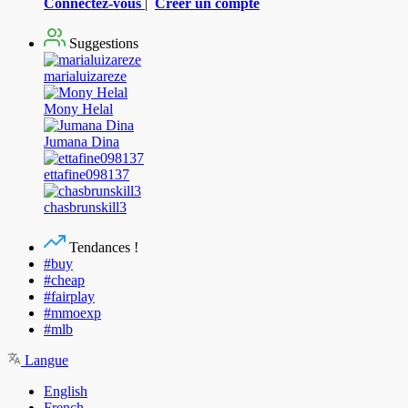
Connectez-vous
|
Créer un compte
Suggestions
marialuizareze
Mony Helal
Jumana Dina
ettafine098137
chasbrunskill3
Tendances !
#buy
#cheap
#fairplay
#mmoexp
#mlb
Langue
English
French