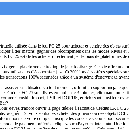
uelle utilisée dans le jeu FC 25 pour acheter et vendre des objets sur l
iciper à des matchs, gagner des récompenses dans les modes Rivals et Cl
édits FC 25 est de les acheter directement par le biais de plateformes 
envisager la plateforme de trading de jeux lootbar.gg. Ce site offre une 
nt aux utilisateurs d'économiser jusqu'à 20% lors des offres spéciales s
 des transactions 100% sécurisées grâce à un système d'encryptage avanc
our assister les utilisateurs à tout moment, offrant un support inégalé qu
e les Crédits FC 25 sont livrés en moins de 3 minutes, éliminant toute at
es comme Genshin Impact, HSR, et DOFUS, enrichissant ainsi leur expér
tBar?
vous devez d'abord ouvrir la page dédiée à l'achat de Crédits EA FC 25, 
tez acquérir. Si vous souhaitez acheter des joueurs ou des objets DCÉ,
 informations de votre compte ainsi que les codes de secours pour sécuris
tre mode de paiement préféré et cliquez sur «Payer maintenant». Une fois
necter à FC 25 pour profiter de vos nouveaux crédits. Cela répond à la q