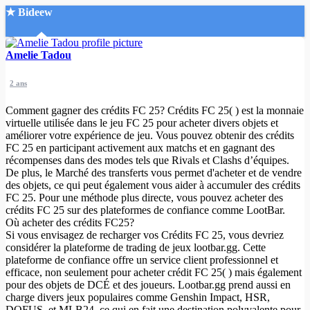
★ Bideew
Accueil
Amelie Tadou
2 ans
Comment gagner des crédits FC 25? Crédits FC 25( ) est la monnaie
virtuelle utilisée dans le jeu FC 25 pour acheter divers objets et
améliorer votre expérience de jeu. Vous pouvez obtenir des crédits
FC 25 en participant activement aux matchs et en gagnant des
Recherche Avancée
récompenses dans des modes tels que Rivals et Clashs d’équipes.
De plus, le Marché des transferts vous permet d'acheter et de vendre
Mon compte
des objets, ce qui peut également vous aider à accumuler des crédits
Connexion
FC 25. Pour une méthode plus directe, vous pouvez acheter des
Créer un compte
crédits FC 25 sur des plateformes de confiance comme LootBar.
Mode nuit
Où acheter des crédits FC25?
Si vous envisagez de recharger vos Crédits FC 25, vous devriez
considérer la plateforme de trading de jeux lootbar.gg. Cette
plateforme de confiance offre un service client professionnel et
efficace, non seulement pour acheter crédit FC 25( ) mais également
pour des objets de DCÉ et des joueurs. Lootbar.gg prend aussi en
charge divers jeux populaires comme Genshin Impact, HSR,
DOFUS, et MLB24, ce qui en fait une destination polyvalente pour