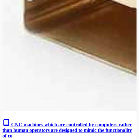
CNC machines which are controlled by computers rather
than human operators are designed to mimic the functionality
of co