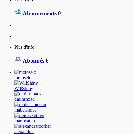
Abonnements
0
Plus d'info
Abonnés
6
motoselo
WillShiny
darinrhoad
mabelsimps
mariacauth
alexandrar