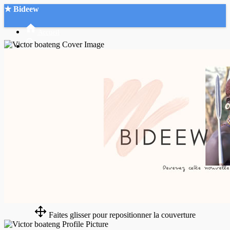
★ Bideew
Accueil
Recherche Avancée
Mon compte
Connexion
Créer un compte
Mode nuit
Faites glisser pour repositionner la couverture