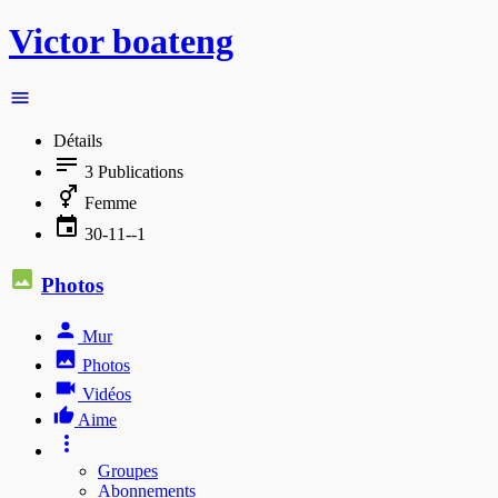
Victor boateng
Détails
3
Publications
Femme
30-11--1
Photos
Mur
Photos
Vidéos
Aime
Groupes
Abonnements