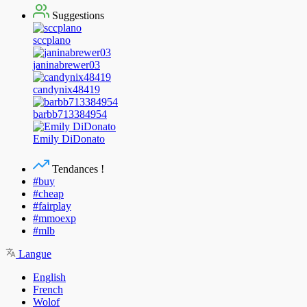
Suggestions
sccplano
janinabrewer03
candynix48419
barbb713384954
Emily DiDonato
Tendances !
#buy
#cheap
#fairplay
#mmoexp
#mlb
Langue
English
French
Wolof