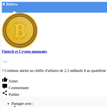
★ Bideew
Accueil
Fintech et Crypto-monnaies
Recherche Avancée
1 a
Mon compte
Connexion
? Coinbase atteint un chiffre d'affaires de 2,3 milliards $ au quatrième
Créer un compte
Mode nuit
Aimer
Commentaire
Publier
Partager avec: