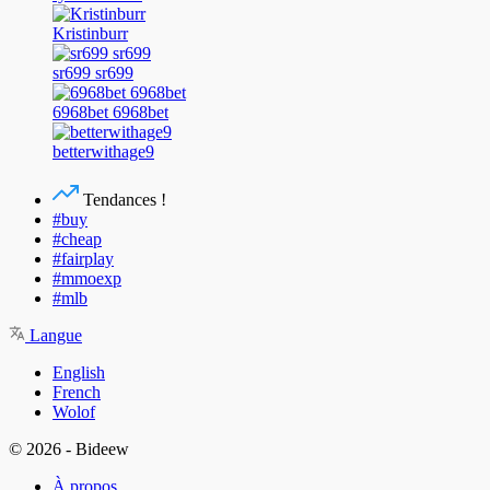
Kristinburr
sr699 sr699
6968bet 6968bet
betterwithage9
Tendances !
#buy
#cheap
#fairplay
#mmoexp
#mlb
Langue
English
French
Wolof
© 2026 - Bideew
À propos