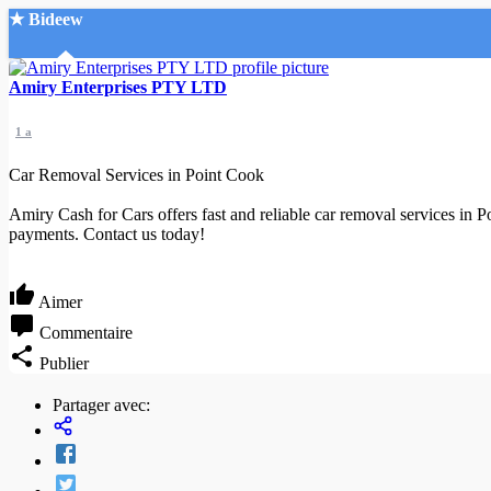
★ Bideew
Accueil
Amiry Enterprises PTY LTD
1 a
Car Removal Services in Point Cook
Amiry Cash for Cars offers fast and reliable car removal services in P
payments. Contact us today!
Recherche Avancée
Mon compte
Aimer
Connexion
Créer un compte
Commentaire
Mode nuit
Publier
Partager avec: