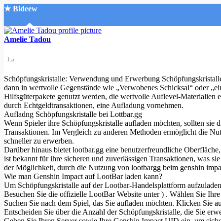
★ Bideew
Accueil
Amelie Tadou
1 a
Schöpfungskristalle: Verwendung und Erwerbung Schöpfungskristalle
dann in wertvolle Gegenstände wie „Verwobenes Schicksal“ oder „ei
Hilfsgüterpakete genutzt werden, die wertvolle Auflevel-Materialien 
durch Echtgeldtransaktionen, eine Aufladung vornehmen.
Recherche Avancée
Aufladng Schöpfungskristalle bei Lottbar.gg
Wenn Spieler ihre Schöpfungskristalle aufladen möchten, sollten sie di
Mon compte
Transaktionen. Im Vergleich zu anderen Methoden ermöglicht die Nutzu
Connexion
schneller zu erwerben.
Créer un compte
Darüber hinaus bietet lootbar.gg eine benutzerfreundliche Oberfläche,
Mode nuit
ist bekannt für ihre sicheren und zuverlässigen Transaktionen, was s
der Möglichkeit, durch die Nutzung von lootbargg beim genshin impa
Wie man Genshin Impact auf LootBar laden kann?
Um Schöpfungskristalle auf der Lootbar-Handelsplattform aufzuladen u
Besuchen Sie die offizielle LootBar Website unter ) . Wählen Sie Ih
Suchen Sie nach dem Spiel, das Sie aufladen möchten. Klicken Sie au
Entscheiden Sie über die Anzahl der Schöpfungskristalle, die Sie er
Geben Sie Ihren Server sowie Ihre Genshin Impact UID ein, um sicherz