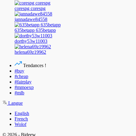
corespg corespg
jannadawe84558
635betapp 635betapp
dorthy53w11003
helena69z19962
Tendances !
#buy
#cheap
#fairplay
#mmoexp
#mlb
Langue
English
French
Wolof
© 2026 - Bideew