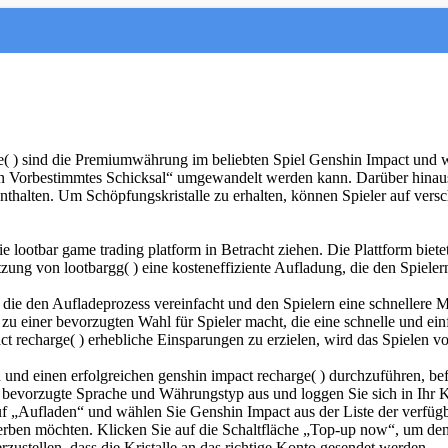
( ) sind die Premiumwährung im beliebten Spiel Genshin Impact und 
n Vorbestimmtes Schicksal“ umgewandelt werden kann. Darüber hinaus 
enthalten. Um Schöpfungskristalle zu erhalten, können Spieler auf ver
e lootbar game trading platform in Betracht ziehen. Die Plattform biete
ng von lootbargg( ) eine kosteneffiziente Aufladung, die den Spielern 
 die den Aufladeprozess vereinfacht und den Spielern eine schnellere Mög
ie zu einer bevorzugten Wahl für Spieler macht, die eine schnelle und
ct recharge( ) erhebliche Einsparungen zu erzielen, wird das Spielen
nd einen erfolgreichen genshin impact recharge( ) durchzuführen, befol
re bevorzugte Sprache und Währungstyp aus und loggen Sie sich in Ihr K
f „Aufladen“ und wählen Sie Genshin Impact aus der Liste der verfügb
werben möchten. Klicken Sie auf die Schaltfläche „Top-up now“, um den
ustellen, dass die Kristalle an das richtige Konto gesendet werden.