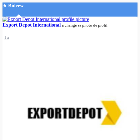
★ Bideew
Accueil
Export Depot International
a changé sa photo de profil
1 a
Recherche Avancée
Mon compte
Connexion
Créer un compte
Mode nuit