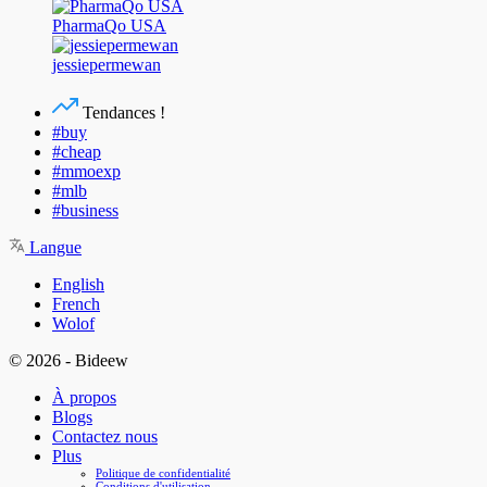
PharmaQo USA
jessiepermewan
Tendances !
#buy
#cheap
#mmoexp
#mlb
#business
Langue
English
French
Wolof
© 2026 - Bideew
À propos
Blogs
Contactez nous
Plus
Politique de confidentialité
Conditions d'utilisation