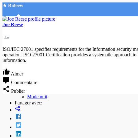
★ Bideew
Accueil
Joe Reese
1 a
ISO/IEC 27001 specifies requirements for the Information security m
operation. ISO 27001 Certification provides a systematic approach to m
information.
Recherche Avancée
Aimer
Mon compte
Commentaire
Connexion
Publier
Créer un compte
Mode nuit
Partager avec: