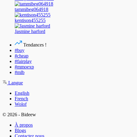
tammibeg064918
kentison455255
Jasmine harford
Tendances !
#buy
#cheap
#fairplay
#mmoexp
#mlb
Langue
English
French
Wolof
© 2026 - Bideew
À propos
Blogs
Contactez nous