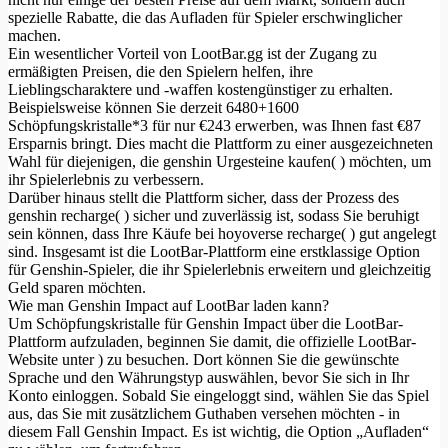
spezielle Rabatte, die das Aufladen für Spieler erschwinglicher
machen.
Ein wesentlicher Vorteil von LootBar.gg ist der Zugang zu
ermäßigten Preisen, die den Spielern helfen, ihre
Lieblingscharaktere und -waffen kostengünstiger zu erhalten.
Beispielsweise können Sie derzeit 6480+1600
Schöpfungskristalle*3 für nur €243 erwerben, was Ihnen fast €87
Ersparnis bringt. Dies macht die Plattform zu einer ausgezeichneten
Wahl für diejenigen, die genshin Urgesteine kaufen( ) möchten, um
ihr Spielerlebnis zu verbessern.
Darüber hinaus stellt die Plattform sicher, dass der Prozess des
genshin recharge( ) sicher und zuverlässig ist, sodass Sie beruhigt
sein können, dass Ihre Käufe bei hoyoverse recharge( ) gut angelegt
sind. Insgesamt ist die LootBar-Plattform eine erstklassige Option
für Genshin-Spieler, die ihr Spielerlebnis erweitern und gleichzeitig
Geld sparen möchten.
Wie man Genshin Impact auf LootBar laden kann?
Um Schöpfungskristalle für Genshin Impact über die LootBar-
Plattform aufzuladen, beginnen Sie damit, die offizielle LootBar-
Website unter ) zu besuchen. Dort können Sie die gewünschte
Sprache und den Währungstyp auswählen, bevor Sie sich in Ihr
Konto einloggen. Sobald Sie eingeloggt sind, wählen Sie das Spiel
aus, das Sie mit zusätzlichem Guthaben versehen möchten - in
diesem Fall Genshin Impact. Es ist wichtig, die Option „Aufladen“