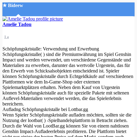
★ Bideew
Accueil
Amelie Tadou
1 a
Schöpfungskristalle: Verwendung und Erwerbung
Schöpfungskristalle( ) sind die Premiumwährung im Spiel Genshin
Impact und werden verwendet, um verschiedene Gegenstände und
Materialien zu erwerben, darunter das wertvolle Urgestein, das für
Recherche Avancée
den Erwerb von Schicksalsobjekten entscheidend ist. Spieler
können Schöpfungskristalle durch Echtgeldkäufe auf verschiedenen
Mon compte
Plattformen wie dem In-Game-Shop oder externen
Connexion
Spielemarktplätzen erhalten. Neben dem Kauf von Urgestein
Créer un compte
können Schöpfungskristalle auch für spezielle Pakete mit seltenen
Mode nuit
Auflevel-Materialien verwendet werden, die das Spielerlebnis
bereichern.
Aufladng Schöpfungskristalle bei Lottbar.gg
Wenn Spieler Schöpfungskristalle aufladen möchten, sollten sie die
Nutzung der lootbar( ) -Spielhandelsplattform in Betracht ziehen.
Durch die Wahl von LootBar.gg können Sie von einem nahtlosen
Genshin Impact-Aufladeerlebnis profitieren. Die Plattform bietet
nicht nur einige der besten Preise auf dem Markt, sondern auch