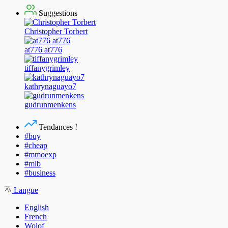
Suggestions
Christopher Torbert
at776 at776
tiffanygrimley
kathrynaguayo7
gudrunmenkens
Tendances !
#buy
#cheap
#mmoexp
#mlb
#business
Langue
English
French
Wolof