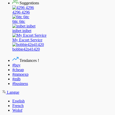
Suggestions
4296 4296
6ttc 6ttc
inibet inibet
My Escort Service
bobbie42p41420
Tendances !
#buy
#cheap
#mmoexp
#mlb
#business
Langue
English
French
Wolof