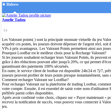
★ Bideew
Accueil
Amelie Tadou
1 a
Les Valorant points( ) sont la principale monnaie virtuelle du jeu Valor
acquérir ces points, les joueurs doivent dépenser de l'argent réel, soit
VPs à prix avantageux. Les Valorant Points permettent ainsi aux joueur
Pourquoi LootBar est le meilleur choix pour la Recharge Valorant?
Recherche Avancée
Si les joueurs souhaitent recharger leurs Valorant Points, ils peuvent en
grâce à des réductions pouvant aller jusqu'à 20%, ce qui permet d'écon
Mon compte
garantissant des paiements 100% sécurisés.
Connexion
En outre, le service client de lootbar est disponible 24h/24 et 7j/7, pr
Créer un compte
joueurs peuvent profiter de leurs points presque instantanément, sans d
Mode nuit
Comment recharger Valorant sur LootBar?
Pour recharger Valorant sur la plateforme de trading Lootbar, commence
votre compte. Ensuite, il est essentiel de saisir votre nom d'utilisate
préférée parmi celles disponibles.
Après avoir confirmé votre choix, cliquez sur « Payer maintenant » pou
recevez la notification de succès, vous pouvez vous connecter à Valor
jeu.