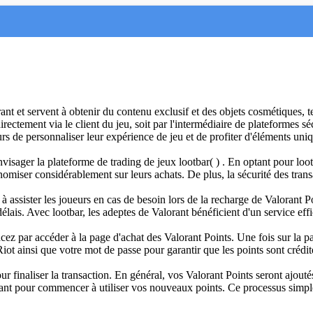
ant et servent à obtenir du contenu exclusif et des objets cosmétiques, te
 directement via le client du jeu, soit par l'intermédiaire de plateformes
s de personnaliser leur expérience de jeu et de profiter d'éléments uniq
visager la plateforme de trading de jeux lootbar( ) . En optant pour lootb
omiser considérablement sur leurs achats. De plus, la sécurité des trans
êt à assister les joueurs en cas de besoin lors de la recharge de Valorant 
élais. Avec lootbar, les adeptes de Valorant bénéficient d'un service effi
z par accéder à la page d'achat des Valorant Points. Une fois sur la pa
ur Riot ainsi que votre mot de passe pour garantir que les points sont cr
r finaliser la transaction. En général, vos Valorant Points seront ajout
ant pour commencer à utiliser vos nouveaux points. Ce processus simple