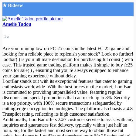
★ Bideew
Accueil
Amelie Tadou
1 a
Are you running low on FC 25 coins in the latest FC 25 game and
looking for a reliable place to replenish your stock? Look no further!
lootbar( ) is your ultimate destination for purchasing fut coins( ) with
ease. This trusted game trading platform makes it simple to buy fc25
Recherche Avancée
coins for sale( ) , ensuring that you're always equipped to enhance
your gaming experience without delay.
Mon compte
LootBar stands out with its exceptional features that cater to gaming
Connexion
enthusiasts worldwide. With the best prices on the market, LootBar
Créer un compte
is committed to providing unparalleled value, featuring regular
Mode nuit
discounts and special promotions that can reach up to 8%. Security
is a top priority, with 100% secure transactions safeguarded by
cutting-edge encryption technologies. The platform also boasts a 4.8
Trustpilot rating, reflecting its high customer satisfaction.
Additionally, LootBar offers 24/7 customer service to assist with any
inquiries and guarantees fast delivery, typically within just half an
hour. So, for the fastest and most secure way to obtain those fut
coins, head over to LootBar and purchase your fifa 25 coins today!