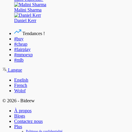
Malini Sharma
Daniel Kerr
Tendances !
#buy
#cheap
#fairplay
#mmoexp
#mlb
Langue
English
French
Wolof
© 2026 - Bideew
À propos
Blogs
Contactez nous
Plus
Politique de confidentialité