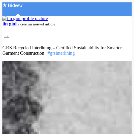
★ Bideew
Accueil
tin gini
a crée un nouvel article
1 a
GRS Recycled Interlining – Certified Sustainability for Smarter
Garment Construction |
#grsinterlining
Recherche Avancée
Mon compte
Connexion
Créer un compte
Mode nuit