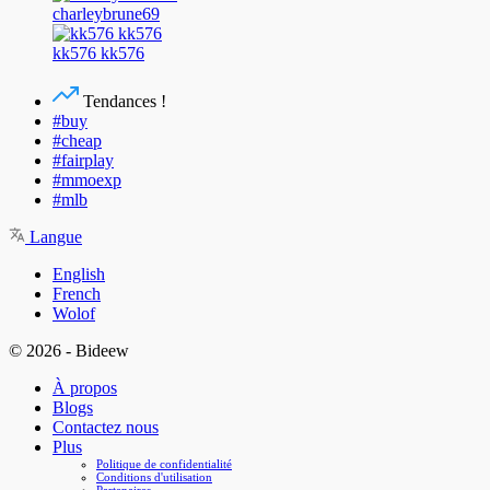
charleybrune69
kk576 kk576
Tendances !
#buy
#cheap
#fairplay
#mmoexp
#mlb
Langue
English
French
Wolof
© 2026 - Bideew
À propos
Blogs
Contactez nous
Plus
Politique de confidentialité
Conditions d'utilisation